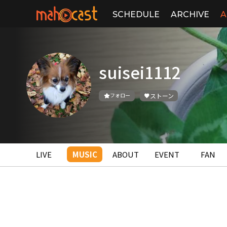
SCHEDULE
ARCHIVE
A
suisei1112
フォロー
ストーン
LIVE
MUSIC
ABOUT
EVENT
FAN