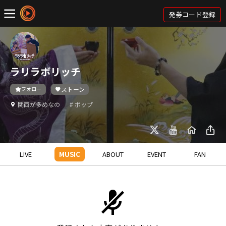
発券コード登録
ラリラボリッチ
フォロー
ストーン
関西が多めなの
# ポップ
LIVE
MUSIC
ABOUT
EVENT
FAN