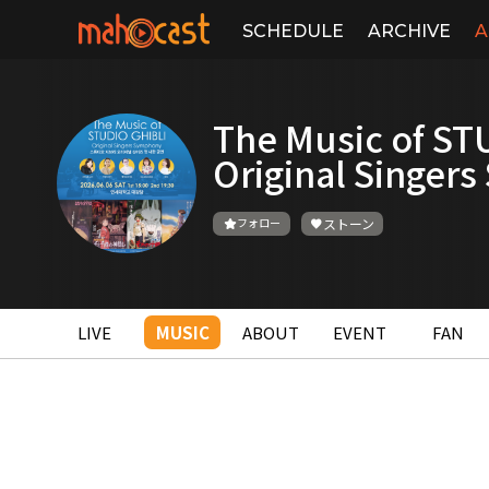
SCHEDULE
ARCHIVE
A
The Music of ST
Original Singer
フォロー
ストーン
LIVE
MUSIC
ABOUT
EVENT
FAN