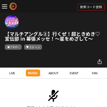
発券コード登録
【マルチアングル②】行くぜ！超ときめき♡
宣伝部 in 幕張メッセ！〜星をめざして〜
フォロー
ストーン
LIVE
MUSIC
ABOUT
EVENT
FAN