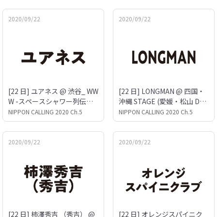
2020/09/22
2020/09/22
[22 日] ユアネス @ 渋谷_ WW
[22 日] LONGMAN @ 四国・
W -スペースシャワー列伝プ
沖縄 STAGE (愛媛・松山 Dou
ロジェクト-
ble-u.studio)
NIPPON CALLING 2020 Ch.5
NIPPON CALLING 2020 Ch.5
2020/09/22
2020/09/22
[22 日] 柿澤秀吉 （秀吉） @
[22 日] オレンジスパイニク