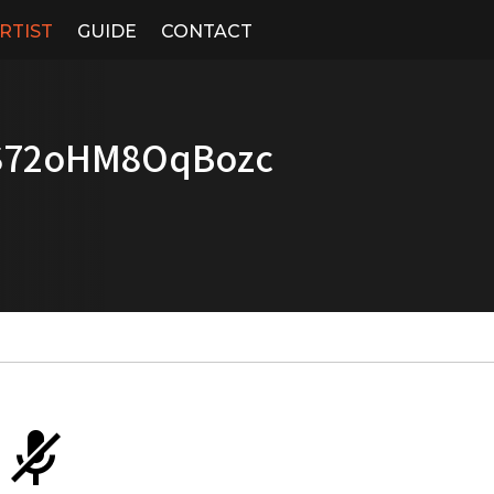
RTIST
GUIDE
CONTACT
4S72oHM8OqBozc