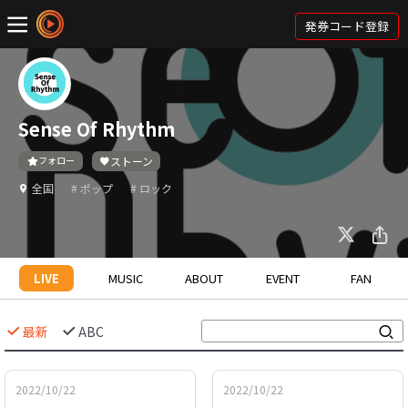
発券コード登録
Sense Of Rhythm
フォロー
ストーン
全国
# ポップ
# ロック
LIVE
MUSIC
ABOUT
EVENT
FAN
最新
ABC
2022/10/22
2022/10/22