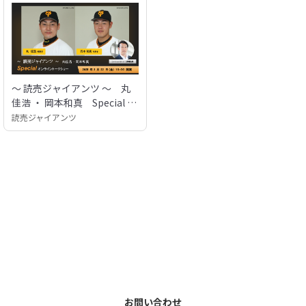
〜 読売ジャイアンツ 〜 丸
佳浩 ・ 岡本和真 Special オ
ンライントークショー
読売ジャイアンツ
お問い合わせ