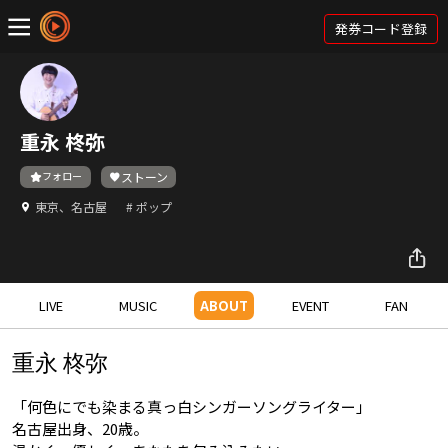
発券コード登録
重永 柊弥
フォロー
ストーン
東京、名古屋
# ポップ
LIVE
MUSIC
ABOUT
EVENT
FAN
重永 柊弥
「何色にでも染まる真っ白シンガーソングライター」
名古屋出身、20歳。