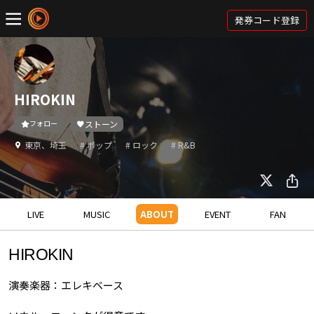
発券コード登録
HIROKIN
フォロー
ストーン
東京、埼玉
# ポップ
# ロック
# R&B
LIVE
MUSIC
ABOUT
EVENT
FAN
HIROKIN
演奏楽器：エレキベース