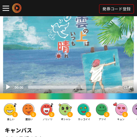
発券コード登録
0
0
0
0
0
0
0
楽しい
面白い
ノリノリ
オシャレ
カッコイイ
アツイ
キュン
キャンバス