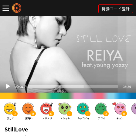
発券コード登録
0
0
0
0
0
0
0
楽しい
面白い
ノリノリ
オシャレ
カッコイイ
アツイ
キュン
StillLove