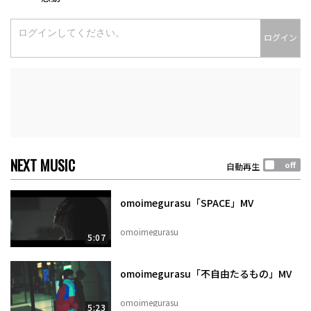
ログイン
NEXT MUSIC
自動再生
omoimegurasu「SPACE」MV
omoimegurasu
5:07
omoimegurasu「不自由たるもの」MV
omoimegurasu
5:23