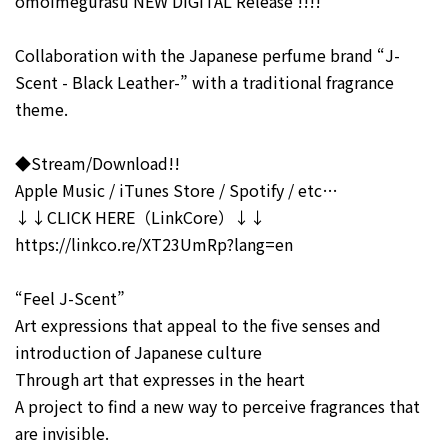
omoimegurasu NEW DIGITAL Release !!!!
Collaboration with the Japanese perfume brand “J-
Scent - Black Leather-” with a traditional fragrance
theme.
◆Stream/Download!!
Apple Music / iTunes Store / Spotify / etc…
↓↓CLICK HERE（LinkCore）↓↓
https://linkco.re/XT23UmRp?lang=en
“Feel J-Scent”
Art expressions that appeal to the five senses and
introduction of Japanese culture
Through art that expresses in the heart
A project to find a new way to perceive fragrances that
are invisible.