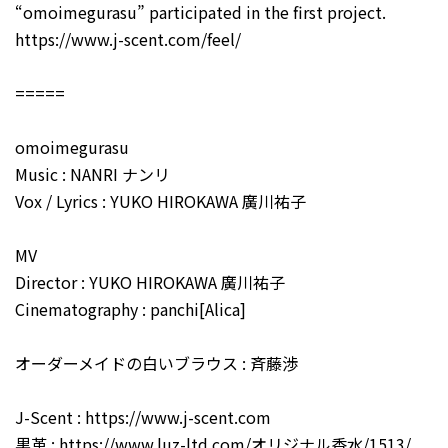
“omoimegurasu” participated in the first project.
https://www.j-scent.com/feel/
=====
omoimegurasu
Music : NANRI ナンリ
Vox / Lyrics : YUKO HIROKAWA 廣川祐子
MV
Director : YUKO HIROKAWA 廣川祐子
Cinematography : panchi[Alica]
オーダーメイドの白いブラウス : 斉藤渉
J-Scent : https://www.j-scent.com
黒革 : https://www.luz-ltd.com/オリジナル香水/1513/