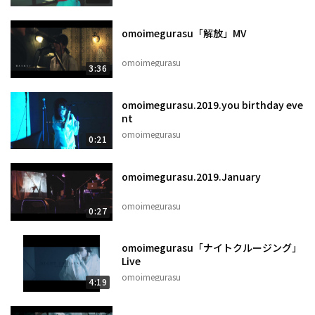
omoimegurasu「解放」MV
omoimegurasu
3:36
omoimegurasu.2019.you birthday eve
nt
omoimegurasu
0:21
omoimegurasu.2019.January
omoimegurasu
0:27
omoimegurasu「ナイトクルージング」
Live
omoimegurasu
4:19