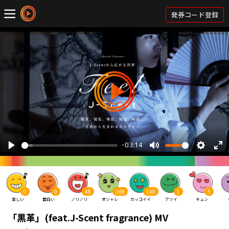
発券コード登録
0
0
48
368
140
1
5
楽しい
面白い
ノリノリ
オシャレ
カッコイイ
アツイ
キュン
「黒革」(feat.J-Scent fragrance) MV