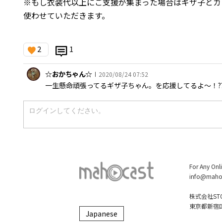
※もし衣装代以上にご支援が集まった場合はギザ子とカ
使わせていただきます。
2
1
☆おかちゃん☆
2020/08/24 07:52
|
一生懸命頑張ってるギザ子ちゃん。を応援してるよ〜！??
For Any Onl
info@maho
株式会社STO
東京都新宿区大