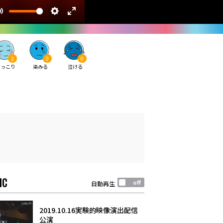
2
0
0
ほっこり
染みる
泣ける
IC
自動再生
2019.10.16実験的映像演出配信
公演