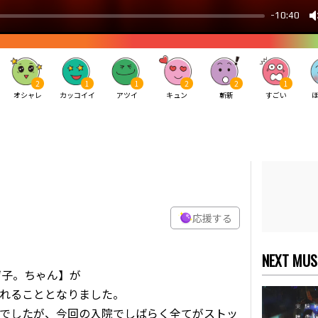
2
1
1
2
2
1
オシャレ
カッコイイ
アツイ
キュン
斬新
すごい
応援する
NEXT MUS
ザ子。ちゃん】が
れることとなりました。
でしたが、今回の入院でしばらく全てがストッ