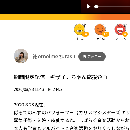
10
10
9
楽しい
面白い
ノリノリ
祐omoimegurasu
フォロー
期間限定配信 ギザ子。ちゃん応援企画
2020/08/23 11:43
2445
2020.8.23現在、
ぱるてのんずのパフォーマー【カリスマシスターズ ギ
緊急手術・入院・療養する為、しばらく音楽活動から離
本人も学業とアルバイトと音楽活動をやりくりしながら