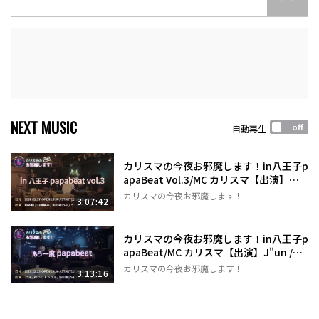
NEXT MUSIC
自動再生
カリスマの今夜お邪魔します！in八王子p
apaBeat Vol.3/MC カリスマ【出演】鈴
木翔/山城優平/坂田穂乃花/きしのりこ/p
カリスマの今夜お邪魔します！
3:07:42
eco
カリスマの今夜お邪魔します！in八王子p
apaBeat/MC カリスマ【出演】J"un /の
うじょうりえ/坂田穂乃花/山とケ/peco
カリスマの今夜お邪魔します！
3:13:16