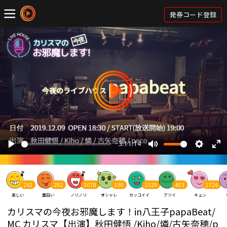
発券コード登録
262
292
1078
190
1529
403
1726
楽しい
面白い
ノリノリ
オシャレ
カッコイイ
アツイ
キュン
カリスマの今夜お邪魔します！in八王子papaBeat/
MC カリスマ【出演】秋田健悟 /Kiho/燐/古矢奈穂/p