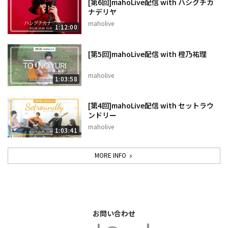
[第6回]mahoLive配信 with ハシグチカ
ナデリヤ
maholive
1:12:00
[第5回]mahoLive配信 with 橙乃祐理
maholive
1:03:58
[第4回]mahoLive配信 with セットラウ
ンドリー
maholive
1:03:41
MORE INFO
お問い合わせ