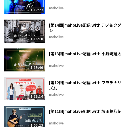
maholive
1:12:22
[第14回]mahoLive配信 with 卯ノ花クダ
シ
maholive
1:16:10
[第13回]mahoLive配信 with 小野﨑建太
maholive
1:19:46
[第12回]mahoLive配信 with フラチナリ
ズム
maholive
1:16:14
[第11回]mahoLive配信 with 坂田穂乃花
maholive
1:05:23