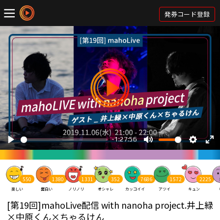
発券コード登録
550
1380
1331
352
7686
1572
2225
楽しい
面白い
ノリノリ
オシャレ
カッコイイ
アツイ
キュン
[第19回]mahoLive配信 with nanoha project.井上緑
×中原くん×ちゃるけん