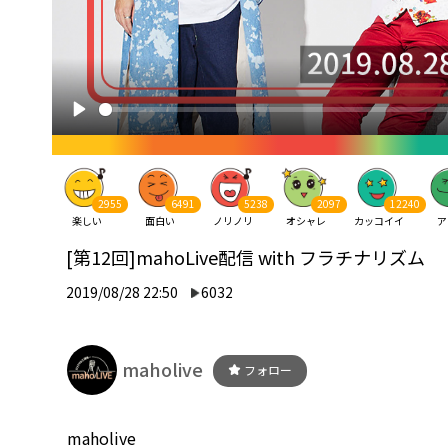
2955
6491
5238
2097
12240
楽しい
面白い
ノリノリ
オシャレ
カッコイイ
ア
[第12回]mahoLive配信 with フラチナリズム
2019/08/28 22:50
6032
maholive
フォロー
maholive