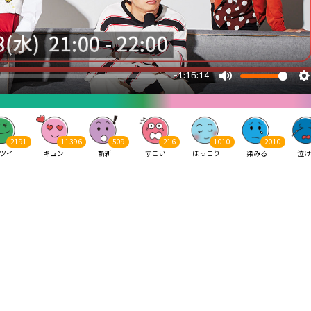
2191
11396
509
216
1010
2010
ツイ
キュン
斬新
すごい
ほっこり
染みる
泣け