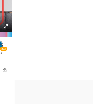
202
る