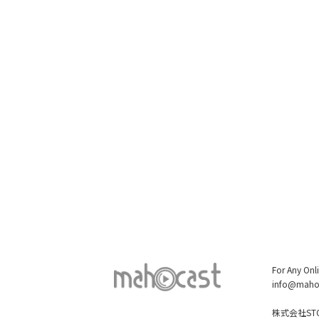
For Any Onl
info@maho
株式会社STO