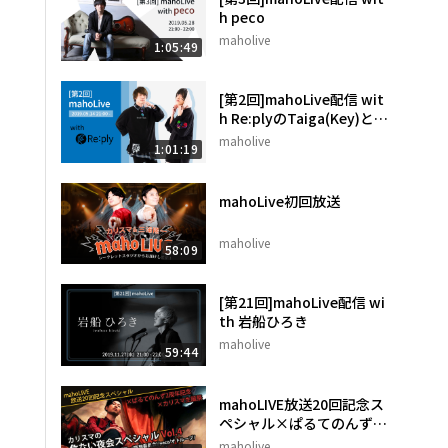
h peco
maholive
1:05:49
[第2回]mahoLive配信 wit
h Re:plyのTaiga(Key)と88
10(Mani)
maholive
1:01:19
mahoLive初回放送
maholive
58:09
[第21回]mahoLive配信 wi
th 岩船ひろき
maholive
59:44
mahoLIVE放送20回記念ス
ペシャル×ぱるてのんず2
周年記念×カリスマ生誕祭
maholive