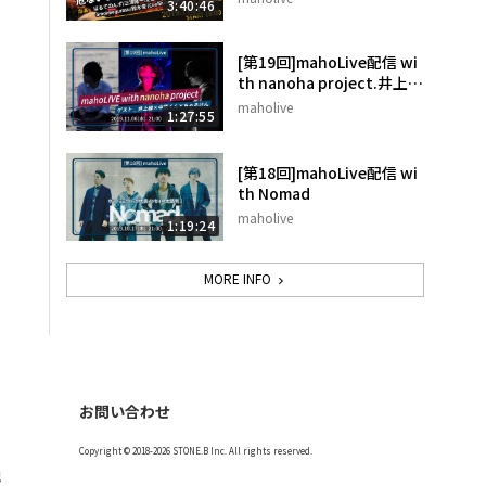
3:40:46
[第19回]mahoLive配信 wi
th nanoha project.井上緑
×中原くん×ちゃるけん
maholive
1:27:55
[第18回]mahoLive配信 wi
th Nomad
maholive
1:19:24
MORE INFO
お問い合わせ
Copyright © 2018-2026 STONE.B Inc. All rights reserved.
記