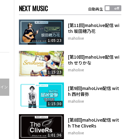
NEXT MUSIC
自動再生
[第11回]mahoLive配信 wi
th 坂田穂乃花
maholive
1:05:23
[第10回]mahoLive配信 wi
th せりかな
maholive
1:15:23
グイン
[第9回]mahoLive配信 wit
h 西村晋弥
maholive
1:15:30
[第8回]mahoLive配信 wit
h The CliveRs
maholive
1:01:36