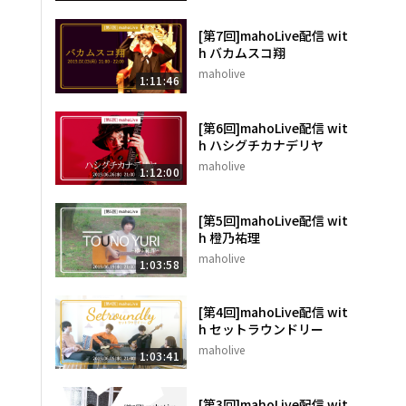
[第7回]mahoLive配信 wit
h バカムスコ翔
maholive
1:11:46
[第6回]mahoLive配信 wit
h ハシグチカナデリヤ
maholive
1:12:00
[第5回]mahoLive配信 wit
h 橙乃祐理
maholive
1:03:58
[第4回]mahoLive配信 wit
h セットラウンドリー
maholive
1:03:41
[第3回]mahoLive配信 wit