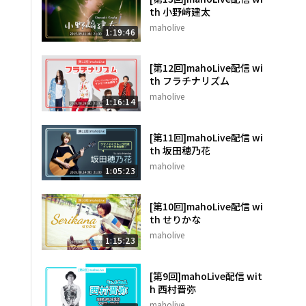
th 小野﨑建太
maholive
1:19:46
[第12回]mahoLive配信 wi
th フラチナリズム
maholive
1:16:14
[第11回]mahoLive配信 wi
th 坂田穂乃花
maholive
1:05:23
[第10回]mahoLive配信 wi
th せりかな
maholive
1:15:23
[第9回]mahoLive配信 wit
h 西村晋弥
maholive