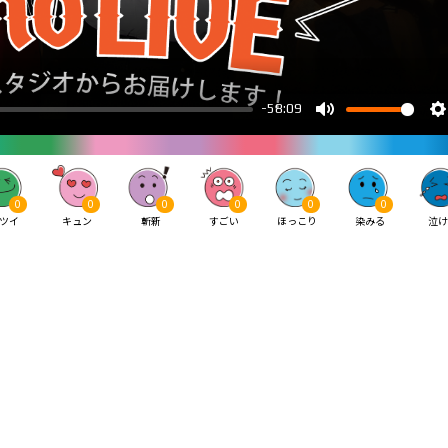
0
0
0
0
0
0
ツイ
キュン
斬新
すごい
ほっこり
染みる
泣け