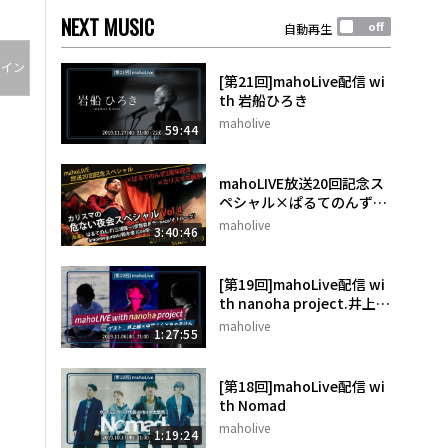
NEXT MUSIC
自動再生
グイン
[第21回]mahoLive配信 wi
th 岩船ひろき
maholive
59:44
mahoLIVE放送20回記念ス
ペシャル×ぱるてのんず2
周年記念×カリスマ生誕祭
maholive
3:40:46
[第19回]mahoLive配信 wi
th nanoha project.井上緑
×中原くん×ちゃるけん
maholive
1:27:55
[第18回]mahoLive配信 wi
th Nomad
maholive
1:19:24