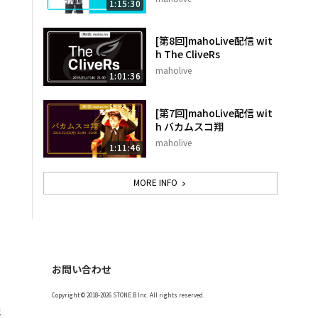
1:15:30
[第8回]mahoLive配信 wit
h The CliveRs
maholive
1:01:36
[第7回]mahoLive配信 wit
h バカムスコ翔
maholive
1:11:46
MORE INFO
お問い合わせ
Copyright © 2018-2026 STONE.B Inc. All rights reserved.
記