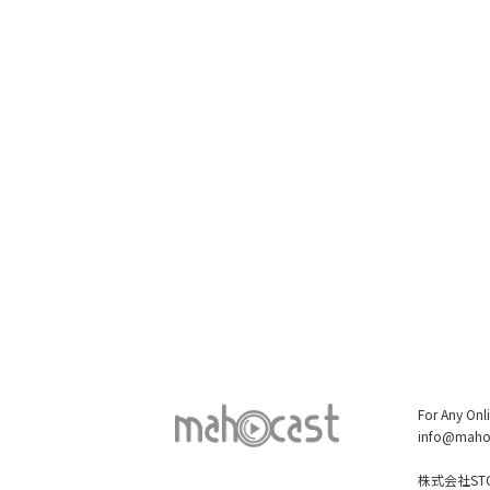
For Any Onl
info@maho
株式会社STO