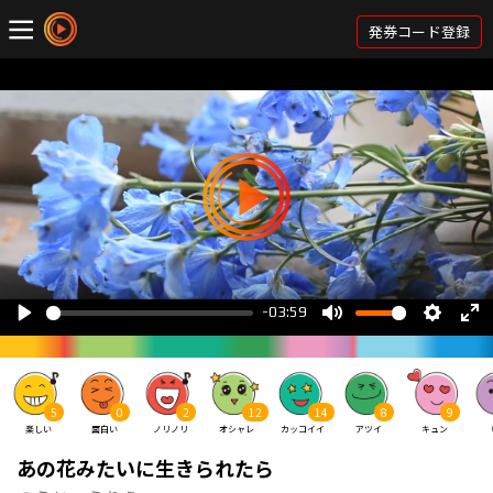
発券コード登録
5
0
2
12
14
8
9
楽しい
面白い
ノリノリ
オシャレ
カッコイイ
アツイ
キュン
あの花みたいに生きられたら