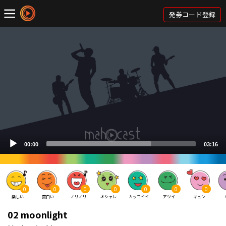
発券コード登録
0
0
0
0
0
0
0
楽しい
面白い
ノリノリ
オシャレ
カッコイイ
アツイ
キュン
02 moonlight