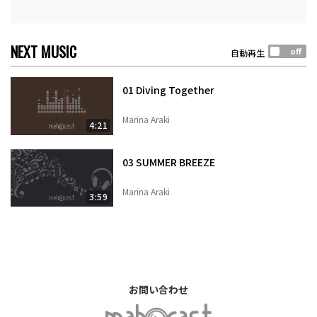
NEXT MUSIC
自動再生
01 Diving Together
Marina Araki
4:21
03 SUMMER BREEZE
Marina Araki
3:59
お問い合わせ