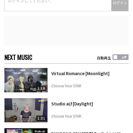
ログイン
NEXT MUSIC
自動再生
Virtual Romance [Moonlight]
Choose Your STAR
1:16
Studio aLf [Daylight]
Choose Your STAR
1:31