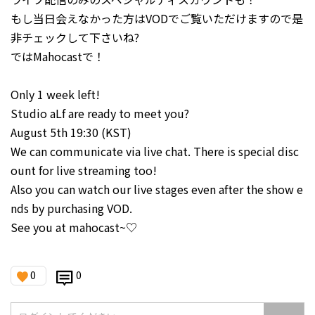
もし当日会えなかった方はVODでご覧いただけますので是
非チェックして下さいね?
ではMahocastで！
Only 1 week left!
Studio aLf are ready to meet you?
August 5th 19:30 (KST)
We can communicate via live chat. There is special disc
ount for live streaming too!
Also you can watch our live stages even after the show e
nds by purchasing VOD.
See you at mahocast~♡
0
0