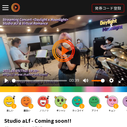
発券コード登録
2
2
1
1
1
1
1
楽しい
面白い
ノリノリ
オシャレ
カッコイイ
アツイ
キュン
Studio aLf - Coming soon!!