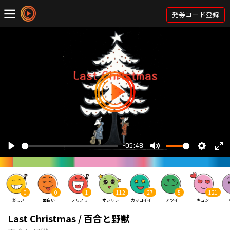
発券コード登録
0
0
1
112
27
5
121
楽しい
面白い
ノリノリ
オシャレ
カッコイイ
アツイ
キュン
Last Christmas / 百合と野獣