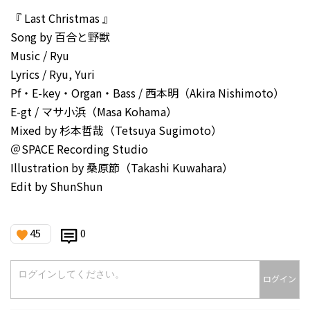
『 Last Christmas 』
Song by 百合と野獣
Music / Ryu
Lyrics / Ryu, Yuri
Pf・E-key・Organ・Bass / 西本明（Akira Nishimoto）
E-gt / マサ小浜（Masa Kohama）
Mixed by 杉本哲哉（Tetsuya Sugimoto）
＠SPACE Recording Studio
Illustration by 桑原節（Takashi Kuwahara）
Edit by ShunShun
45
0
ログイン