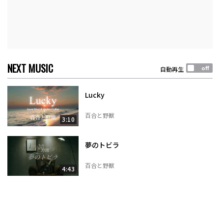
NEXT MUSIC
自動再生
Lucky
百合と野獣
3:10
夢のトビラ
百合と野獣
4:43