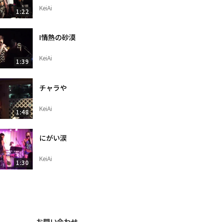
KeiAi
1:22
I情熱の砂漠
KeiAi
1:39
チャラや
KeiAi
1:48
にがい涙
KeiAi
1:30
お問い合わせ