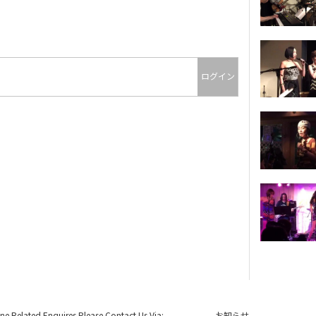
ログイン
ine Related Enquires Please Contact Us Via:
お知らせ