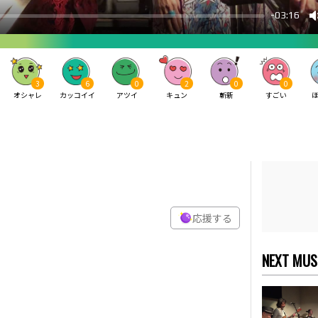
3
6
0
2
0
0
オシャレ
カッコイイ
アツイ
キュン
斬新
すごい
応援する
NEXT MUS