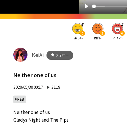
0
2
0
楽しい
面白い
ノリノリ
KeiAi
フォロー
Neither one of us
2020/05/30 00:17
2119
# R&B
Neither one of us
Gladys Night and The Pips