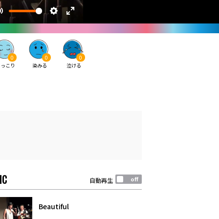
0
0
0
ほっこり
染みる
泣ける
IC
自動再生
Beautiful