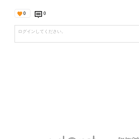
0
0
For Any Onl