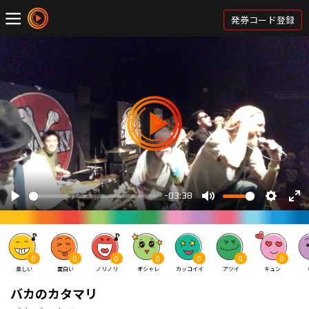
発券コード登録
0
0
0
0
0
0
0
楽しい
面白い
ノリノリ
オシャレ
カッコイイ
アツイ
キュン
バカのカタマリ