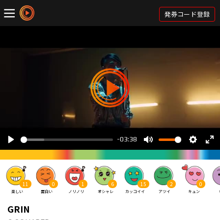
発券コード登録
11
0
1
6
15
2
0
楽しい
面白い
ノリノリ
オシャレ
カッコイイ
アツイ
キュン
GRIN