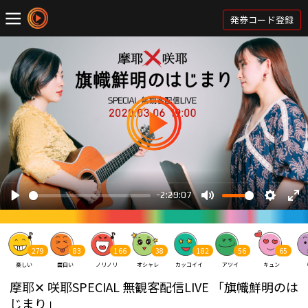
発券コード登録
279
83
166
38
182
56
65
楽しい
面白い
ノリノリ
オシャレ
カッコイイ
アツイ
キュン
摩耶✕ 咲耶SPECIAL 無観客配信LIVE 「旗幟鮮明のは
じまり」