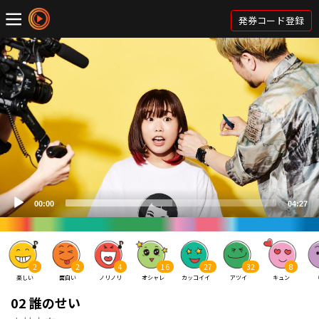
発券コード登録
2
2
4
16
27
32
8
楽しい
面白い
ノリノリ
オシャレ
カッコイイ
アツイ
キュン
02 誰のせい