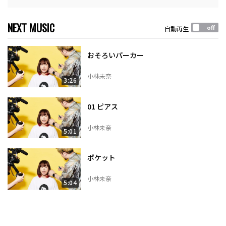
NEXT MUSIC
自動再生
おそろいパーカー
小林未奈
3:26
01 ピアス
小林未奈
5:01
ポケット
小林未奈
5:04