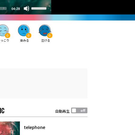
0
0
0
ほっこり
染みる
泣ける
IC
自動再生
telephone