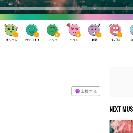
0
0
0
0
0
0
オシャレ
カッコイイ
アツイ
キュン
斬新
すごい
応援する
NEXT MUS