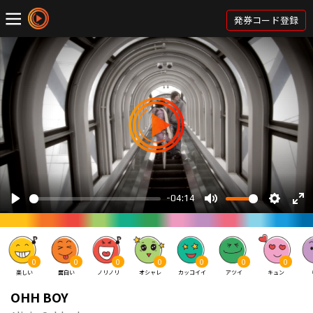
発券コード登録
0
0
0
0
0
0
0
楽しい
面白い
ノリノリ
オシャレ
カッコイイ
アツイ
キュン
OHH BOY