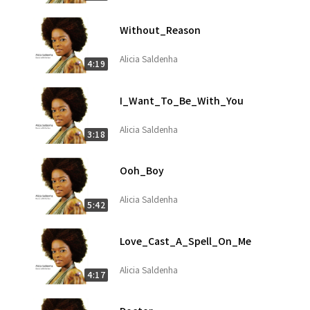
Without_Reason
Alicia Saldenha
4:19
I_Want_To_Be_With_You
Alicia Saldenha
3:18
Ooh_Boy
Alicia Saldenha
5:42
Love_Cast_A_Spell_On_Me
Alicia Saldenha
4:17