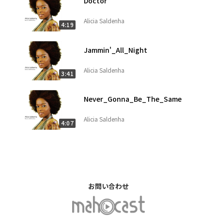
Doctor
Alicia Saldenha
4:19
Jammin'_All_Night
Alicia Saldenha
3:41
Never_Gonna_Be_The_Same
Alicia Saldenha
4:07
お問い合わせ