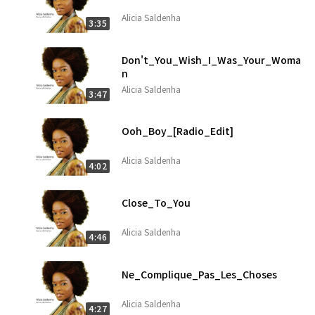
Alicia Saldenha
3:35
Don't_You_Wish_I_Was_Your_Woma
n
Alicia Saldenha
3:47
Ooh_Boy_[Radio_Edit]
Alicia Saldenha
4:02
Close_To_You
Alicia Saldenha
4:46
Ne_Complique_Pas_Les_Choses
Alicia Saldenha
4:27