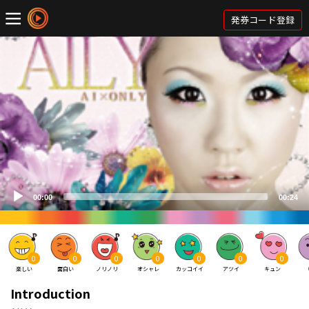
発券コード登録
0
0
0
0
0
0
0
楽しい
面白い
ノリノリ
オシャレ
カッコイイ
アツイ
キュン
Introduction