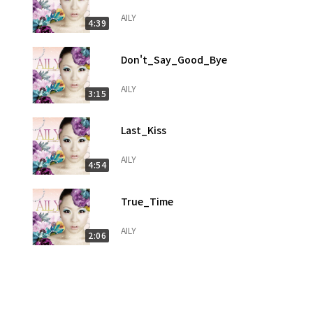
AILY
4:39
Don't_Say_Good_Bye
AILY
3:15
Last_Kiss
AILY
4:54
True_Time
AILY
2:06