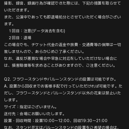
撮影、録音、録画行為が確認できた際には、下記の措置を取らせて
いただきます。
また、公演中であっても即退場処分とさせていただく場合がござい
ます。
１回目：注意(データ消去を含む)
２回目：退場
この場合でも、チケット代金の返金や旅費・交通費等の保障は一切
致しませんので、あらかじめご了承ください。
なお、違反が悪質な場合や早急に対応をしていただけない場合に
は、損害賠償等を求めることがありますので、ご注意ください。
Q2
.
フラワースタンドやバルーンスタンドの設置は可能ですか。
A.
設置から回収までお客様手配で行っていただければ可能です。た
だし、フラワースタンドとバルーンスタンド以外の花束は禁止いた
します。
サイズ：指定はございません。
送付先：会場にお願いいたします。
設置・回収時間：設置10:00～12:00、回収19:30～21:00
なお、スタンド花又はバルーンスタンドの設置をご希望の場合は、